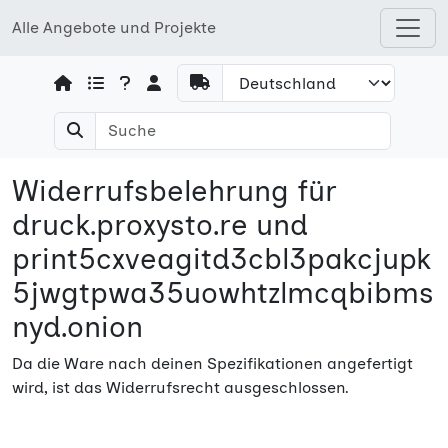
Alle Angebote und Projekte
Open shops menu
Widerrufsbelehrung für
druck.proxysto.re und
print5cxveagitd3cbl3pakcjupk
5jwgtpwa35uowhtzlmcqbibms
nyd.onion
Da die Ware nach deinen Spezifikationen angefertigt
wird, ist das Widerrufsrecht ausgeschlossen.