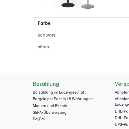
Farbe
schwarz
silber
Bezahlung
Vers
Barzahlung im Ladengeschäft
Abholun
Bargeld per Post in 18 Währungen
Abholun
Ladeng
Monero und Bitcoin
DHL-Pak
SEPA-Überweisung
DHL-Pake
PayPal
UPS-Pak