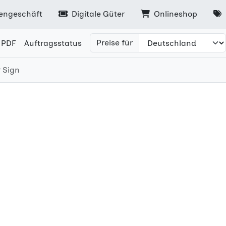
engeschäft
Digitale Güter
Onlineshop
Preise für
 PDF
Auftragsstatus
 Sign