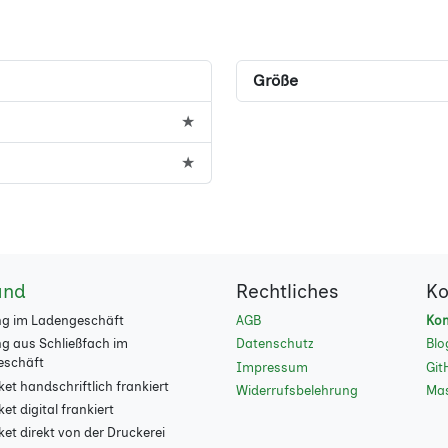
Größe
★
★
and
Rechtliches
Ko
g im Ladengeschäft
AGB
Kon
g aus Schließfach im
Datenschutz
Blo
eschäft
Impressum
Git
et handschriftlich frankiert
Widerrufsbelehrung
Ma
t digital frankiert
et direkt von der Druckerei