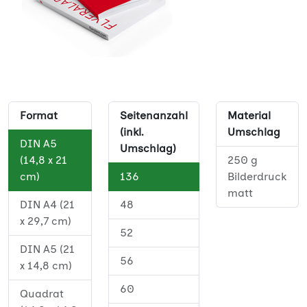
Format
Seitenanzahl
Material
(inkl.
Umschlag
DIN A5
Umschlag)
(14,8 x 21
250 g
cm)
136
Bilderdruck
matt
DIN A4 (21
48
x 29,7 cm)
52
DIN A5 (21
56
x 14,8 cm)
60
Quadrat