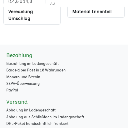
(14,8 x 14,8
64
cm)
Veredelung
Material Innenteil
68
Umschlag
Quadrat XL
(21 x 21 cm)
72
17 x 24 cm
76
80
Bezahlung
84
Barzahlung im Ladengeschäft
Bargeld per Post in 18 Währungen
88
Monero und Bitcoin
SEPA-Überweisung
92
PayPal
96
Versand
100
Abholung im Ladengeschäft
Abholung aus Schließfach im Ladengeschäft
104
DHL-Paket handschriftlich frankiert