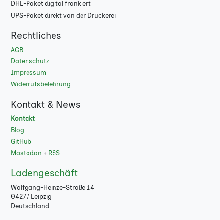
DHL-Paket digital frankiert
108
UPS-Paket direkt von der Druckerei
112
Rechtliches
116
AGB
Datenschutz
120
Impressum
Widerrufsbelehrung
124
Kontakt & News
128
Kontakt
132
Blog
GitHub
140
Mastodon
+
RSS
144
Ladengeschäft
Wolfgang-Heinze-Straße 14
148
04277 Leipzig
Deutschland
152