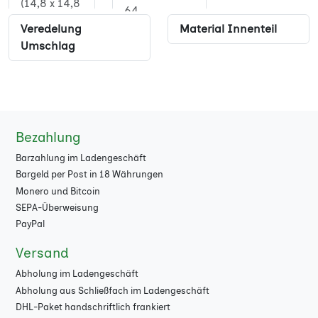
(14,8 x 14,8
64
cm)
Veredelung
Material Innenteil
68
Umschlag
Quadrat XL
(21 x 21 cm)
72
17 x 24 cm
76
80
Bezahlung
84
Barzahlung im Ladengeschäft
Bargeld per Post in 18 Währungen
88
Monero und Bitcoin
SEPA-Überweisung
92
PayPal
96
Versand
100
Abholung im Ladengeschäft
Abholung aus Schließfach im Ladengeschäft
104
DHL-Paket handschriftlich frankiert