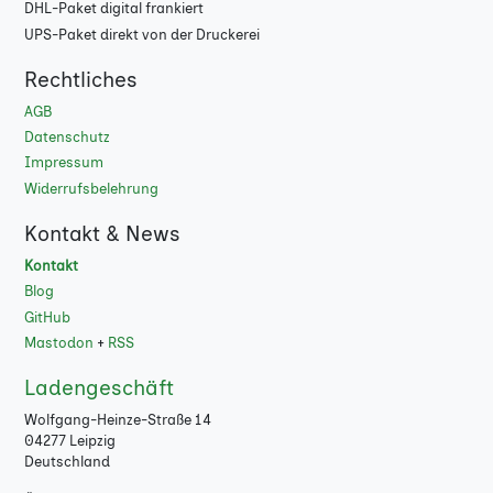
DHL-Paket digital frankiert
108
UPS-Paket direkt von der Druckerei
112
Rechtliches
116
AGB
Datenschutz
120
Impressum
Widerrufsbelehrung
124
Kontakt & News
128
Kontakt
132
Blog
GitHub
136
Mastodon
+
RSS
140
Ladengeschäft
Wolfgang-Heinze-Straße 14
144
04277 Leipzig
Deutschland
148