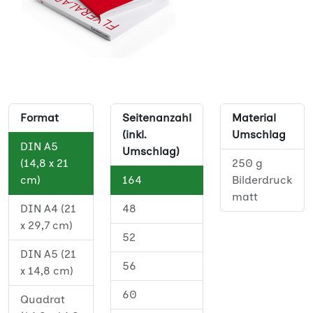
Format
Seitenanzahl
Material
(inkl.
Umschlag
DIN A5
Umschlag)
(14,8 x 21
250 g
cm)
164
Bilderdruck
matt
DIN A4 (21
48
x 29,7 cm)
52
DIN A5 (21
56
x 14,8 cm)
60
Quadrat