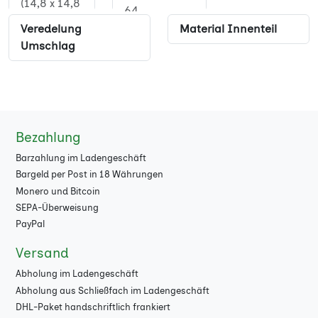
(14,8 x 14,8
64
cm)
Veredelung
Material Innenteil
68
Umschlag
Quadrat XL
(21 x 21 cm)
72
17 x 24 cm
76
80
Bezahlung
84
Barzahlung im Ladengeschäft
Bargeld per Post in 18 Währungen
88
Monero und Bitcoin
SEPA-Überweisung
92
PayPal
96
Versand
100
Abholung im Ladengeschäft
Abholung aus Schließfach im Ladengeschäft
104
DHL-Paket handschriftlich frankiert