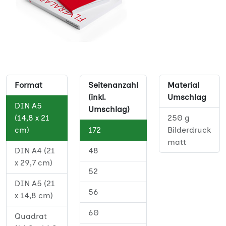
Format
Seitenanzahl
Material
(inkl.
Umschlag
DIN A5
Umschlag)
(14,8 x 21
250 g
cm)
172
Bilderdruck
matt
DIN A4 (21
48
x 29,7 cm)
52
DIN A5 (21
56
x 14,8 cm)
60
Quadrat