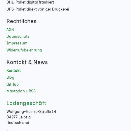
DHL-Paket digital frankiert
108
UPS-Paket direkt von der Druckerei
112
Rechtliches
116
AGB
Datenschutz
120
Impressum
Widerrufsbelehrung
124
Kontakt & News
128
Kontakt
132
Blog
GitHub
136
Mastodon
+
RSS
140
Ladengeschäft
Wolfgang-Heinze-Straße 14
144
04277 Leipzig
Deutschland
148