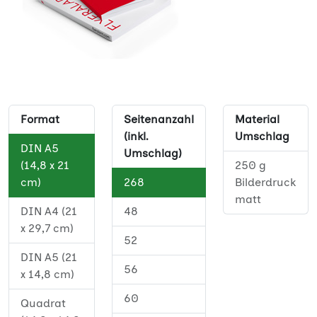
Format
Seitenanzahl
Material
(inkl.
Umschlag
DIN A5
Umschlag)
(14,8 x 21
250 g
cm)
268
Bilderdruck
matt
DIN A4 (21
48
x 29,7 cm)
52
DIN A5 (21
56
x 14,8 cm)
60
Quadrat