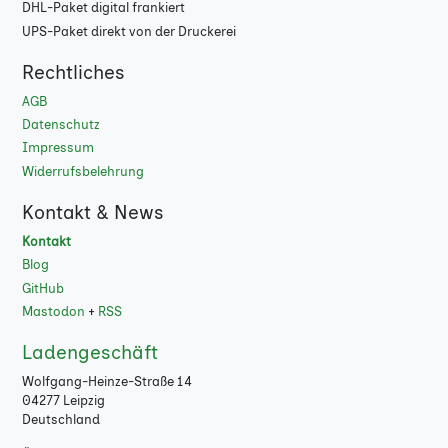
DHL-Paket digital frankiert
108
UPS-Paket direkt von der Druckerei
112
Rechtliches
116
AGB
Datenschutz
120
Impressum
Widerrufsbelehrung
124
Kontakt & News
128
Kontakt
132
Blog
GitHub
136
Mastodon
+
RSS
140
Ladengeschäft
Wolfgang-Heinze-Straße 14
144
04277 Leipzig
Deutschland
148