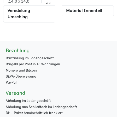
(14,8 x 14,8
64
cm)
Veredelung
Material Innenteil
68
Umschlag
Quadrat XL
(21 x 21 cm)
72
17 x 24 cm
76
80
Bezahlung
84
Barzahlung im Ladengeschäft
Bargeld per Post in 18 Währungen
88
Monero und Bitcoin
SEPA-Überweisung
92
PayPal
96
Versand
100
Abholung im Ladengeschäft
Abholung aus Schließfach im Ladengeschäft
104
DHL-Paket handschriftlich frankiert