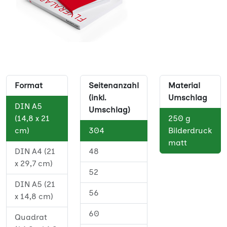
Format
Seitenanzahl
Material
(inkl.
Umschlag
DIN A5
Umschlag)
(14,8 x 21
250 g
cm)
304
Bilderdruck
matt
DIN A4 (21
48
x 29,7 cm)
52
DIN A5 (21
56
x 14,8 cm)
60
Quadrat