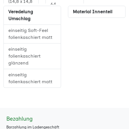
(14,8 x 14,8
64
cm)
Veredelung
Material Innenteil
68
Umschlag
Quadrat XL
(21 x 21 cm)
72
einseitig Soft-Feel
folienkaschiert matt
17 x 24 cm
76
einseitig
80
folienkaschiert
glänzend
84
einseitig
88
folienkaschiert matt
92
96
100
Bezahlung
104
Barzahlung im Ladengeschäft