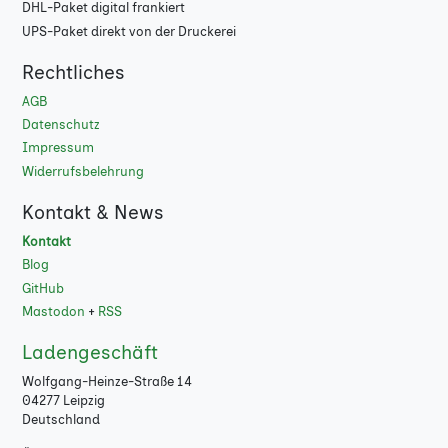
DHL-Paket digital frankiert
108
UPS-Paket direkt von der Druckerei
112
Rechtliches
116
AGB
Datenschutz
120
Impressum
Widerrufsbelehrung
124
Kontakt & News
128
Kontakt
132
Blog
GitHub
136
Mastodon
+
RSS
140
Ladengeschäft
Wolfgang-Heinze-Straße 14
144
04277 Leipzig
Deutschland
148