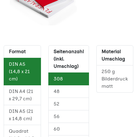
Format
Seitenanzahl
Material
(inkl.
Umschlag
DIN A5
Umschlag)
(14,8 x 21
250 g
cm)
308
Bilderdruck
matt
DIN A4 (21
48
x 29,7 cm)
52
DIN A5 (21
56
x 14,8 cm)
60
Quadrat