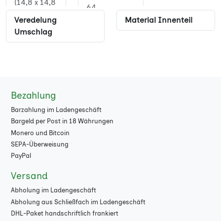
(14,8 x 14,8
64
cm)
Veredelung
Material Innenteil
68
Umschlag
Quadrat XL
(21 x 21 cm)
72
17 x 24 cm
76
80
Bezahlung
84
Barzahlung im Ladengeschäft
Bargeld per Post in 18 Währungen
88
Monero und Bitcoin
SEPA-Überweisung
92
PayPal
96
Versand
100
Abholung im Ladengeschäft
Abholung aus Schließfach im Ladengeschäft
104
DHL-Paket handschriftlich frankiert