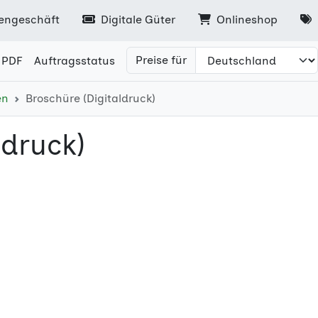
engeschäft
Digitale Güter
Onlineshop
Preise für
 PDF
Auftragsstatus
en
Broschüre (Digitaldruck)
ldruck)