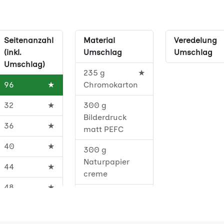
Seitenanzahl
Material
Veredelung
(inkl.
Umschlag
Umschlag
Umschlag)
235 g
★
96
★
Chromokarton
32
★
300 g
Bilderdruck
36
★
matt PEFC
40
★
300 g
Naturpapier
44
★
creme
48
★
300 g
Naturpapier
52
★
creme FSC®