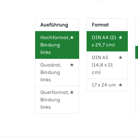
Ausführung
Format
Hochformat,
★
DIN A4 (21
★
Bindung
x 29,7 cm)
links
DIN A5
★
Quadrat,
★
(14,8 x 21
Bindung
cm)
links
17 x 24 cm
★
Querformat,
★
Bindung
links