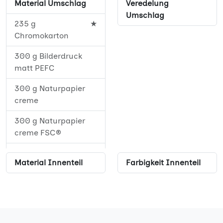
Material Umschlag
Veredelung
52
★
Umschlag
235 g
★
56
★
Chromokarton
60
★
300 g Bilderdruck
matt PEFC
64
★
300 g Naturpapier
68
★
creme
72
★
300 g Naturpapier
creme FSC®
76
★
350 g Offset weiß
80
★
Material Innenteil
Farbigkeit Innenteil
350 g Offset weiß
84
★
PEFC
88
★
92
★