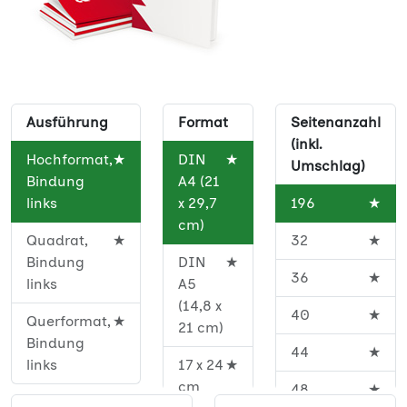
Ausführung
Format
Seitenanzahl
(inkl.
Hochformat,
★
DIN
★
Umschlag)
Bindung
A4 (21
links
x 29,7
196
★
cm)
Quadrat,
★
32
★
Bindung
DIN
★
36
★
links
A5
(14,8 x
40
★
Querformat,
★
21 cm)
Bindung
44
★
links
17 x 24
★
cm
48
★