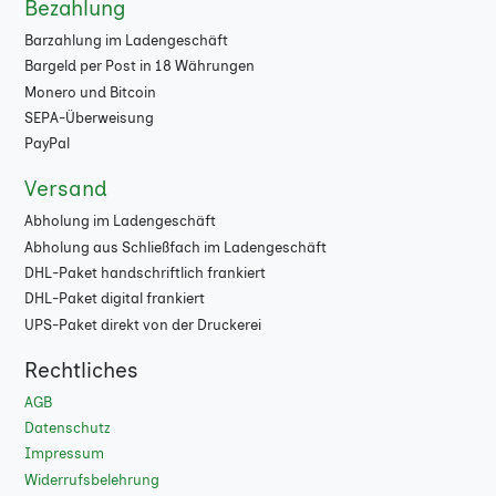
Bezahlung
96
★
Barzahlung im Ladengeschäft
Bargeld per Post in 18 Währungen
100
★
Monero und Bitcoin
104
★
SEPA-Überweisung
PayPal
108
★
Versand
112
★
Abholung im Ladengeschäft
Abholung aus Schließfach im Ladengeschäft
116
★
DHL-Paket handschriftlich frankiert
120
★
DHL-Paket digital frankiert
UPS-Paket direkt von der Druckerei
124
★
Rechtliches
128
★
AGB
Datenschutz
132
★
Impressum
136
★
Widerrufsbelehrung