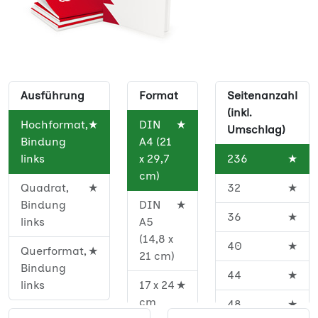
Ausführung
Format
Seitenanzahl
(inkl.
Hochformat,
★
DIN
★
Umschlag)
Bindung
A4 (21
links
x 29,7
236
★
cm)
Quadrat,
★
32
★
Bindung
DIN
★
36
★
links
A5
(14,8 x
40
★
Querformat,
★
21 cm)
Bindung
44
★
links
17 x 24
★
cm
48
★