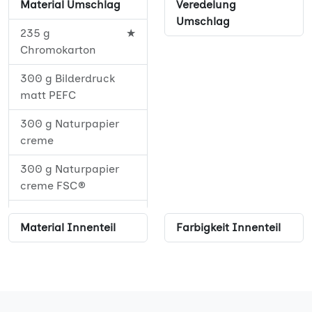
Material Umschlag
Veredelung
52
★
Umschlag
235 g
★
56
★
Chromokarton
60
★
300 g Bilderdruck
matt PEFC
64
★
300 g Naturpapier
68
★
creme
72
★
300 g Naturpapier
creme FSC®
76
★
350 g Offset weiß
80
★
Material Innenteil
Farbigkeit Innenteil
350 g Offset weiß
84
★
PEFC
88
★
92
★