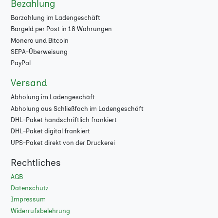
Bezahlung
96
★
Barzahlung im Ladengeschäft
Bargeld per Post in 18 Währungen
100
★
Monero und Bitcoin
104
★
SEPA-Überweisung
PayPal
108
★
Versand
112
★
Abholung im Ladengeschäft
Abholung aus Schließfach im Ladengeschäft
116
★
DHL-Paket handschriftlich frankiert
120
★
DHL-Paket digital frankiert
UPS-Paket direkt von der Druckerei
124
★
Rechtliches
128
★
AGB
Datenschutz
132
★
Impressum
136
★
Widerrufsbelehrung