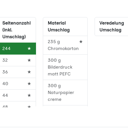
Seitenanzahl
Material
Veredelung
(inkl.
Umschlag
Umschlag
Umschlag)
235 g
★
244
★
Chromokarton
32
★
300 g
Bilderdruck
36
★
matt PEFC
40
★
300 g
Naturpapier
44
★
creme
48
★
300 g
Naturpapier
52
★
creme FSC®