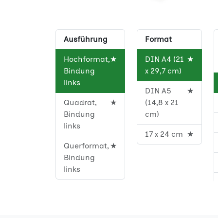
Ausführung
Format
Hochformat,
★
DIN A4 (21
★
Bindung
x 29,7 cm)
links
DIN A5
★
Quadrat,
★
(14,8 x 21
Bindung
cm)
links
17 x 24 cm
★
Querformat,
★
Bindung
links