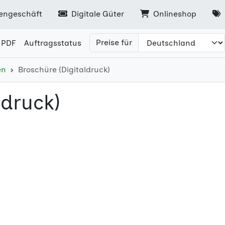
engeschäft
Digitale Güter
Onlineshop
Preise für
 PDF
Auftragsstatus
en
Broschüre (Digitaldruck)
ldruck)