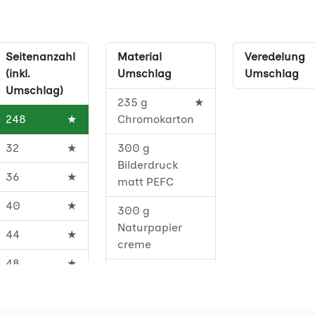
Seitenanzahl
Material
Veredelung
(inkl.
Umschlag
Umschlag
Umschlag)
235 g
★
248
★
Chromokarton
32
★
300 g
Bilderdruck
36
★
matt PEFC
40
★
300 g
Naturpapier
44
★
creme
48
★
300 g
Naturpapier
52
★
creme FSC®