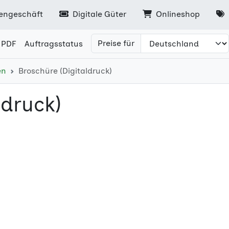
engeschäft
Digitale Güter
Onlineshop
Preise für
 PDF
Auftragsstatus
en
Broschüre (Digitaldruck)
ldruck)