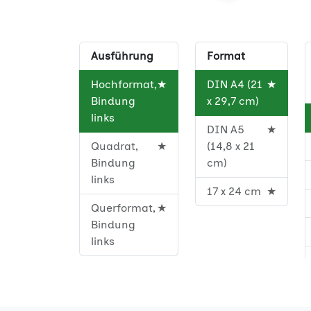
Ausführung
Format
Hochformat,
★
DIN A4 (21
★
Bindung
x 29,7 cm)
links
DIN A5
★
Quadrat,
★
(14,8 x 21
Bindung
cm)
links
17 x 24 cm
★
Querformat,
★
Bindung
links