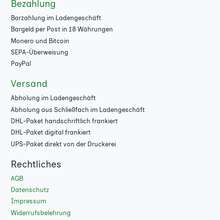
Bezahlung
96
★
Barzahlung im Ladengeschäft
Bargeld per Post in 18 Währungen
100
★
Monero und Bitcoin
104
★
SEPA-Überweisung
PayPal
108
★
Versand
112
★
Abholung im Ladengeschäft
Abholung aus Schließfach im Ladengeschäft
116
★
DHL-Paket handschriftlich frankiert
120
★
DHL-Paket digital frankiert
UPS-Paket direkt von der Druckerei
124
★
Rechtliches
128
★
AGB
Datenschutz
132
★
Impressum
136
★
Widerrufsbelehrung