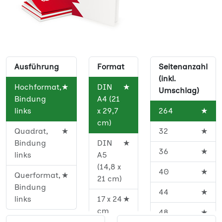
Ausführung
Format
Seitenanzahl
(inkl.
Hochformat,
★
DIN
★
Umschlag)
Bindung
A4 (21
links
x 29,7
264
★
cm)
Quadrat,
★
32
★
Bindung
DIN
★
36
★
links
A5
(14,8 x
40
★
Querformat,
★
21 cm)
Bindung
44
★
links
17 x 24
★
cm
48
★