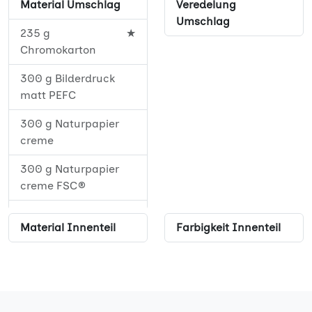
Material Umschlag
Veredelung
52
★
Umschlag
235 g
★
56
★
Chromokarton
60
★
300 g Bilderdruck
matt PEFC
64
★
300 g Naturpapier
68
★
creme
72
★
300 g Naturpapier
creme FSC®
76
★
350 g Offset weiß
80
★
Material Innenteil
Farbigkeit Innenteil
350 g Offset weiß
84
★
PEFC
88
★
92
★