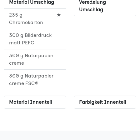
Material Umschlag
Veredelung
52
★
Umschlag
235 g
★
56
★
Chromokarton
60
★
300 g Bilderdruck
matt PEFC
64
★
300 g Naturpapier
68
★
creme
72
★
300 g Naturpapier
creme FSC®
76
★
350 g Offset weiß
80
★
Material Innenteil
Farbigkeit Innenteil
350 g Offset weiß
84
★
PEFC
88
★
92
★