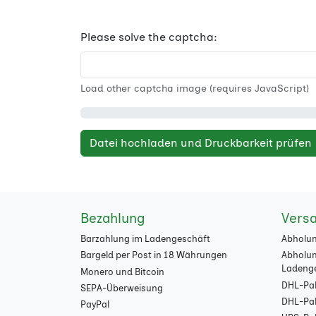
Please solve the captcha:
Load other captcha image (requires JavaScript)
Datei hochladen und Druckbarkeit prüfen
Bezahlung
Vers
Barzahlung im Ladengeschäft
Abholun
Bargeld per Post in 18 Währungen
Abholun
Ladeng
Monero und Bitcoin
DHL-Pak
SEPA-Überweisung
DHL-Pake
PayPal