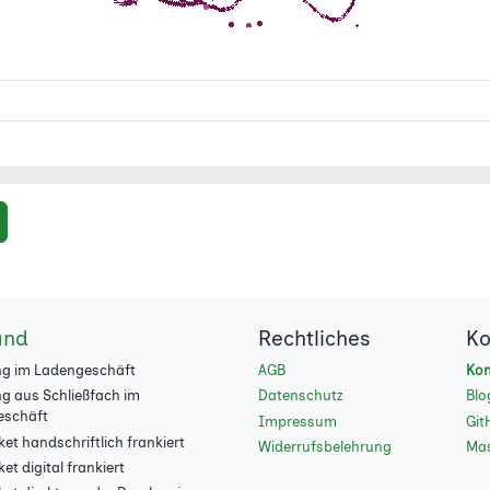
and
Rechtliches
Ko
g im Ladengeschäft
AGB
Kon
g aus Schließfach im
Datenschutz
Blo
eschäft
Impressum
Git
et handschriftlich frankiert
Widerrufsbelehrung
Ma
t digital frankiert