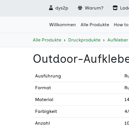
dys2p
Warum?
Lad
Willkommen
Alle Produkte
How to
Alle Produkte
Druckprodukte
Aufkleber
Outdoor-Aufkleb
Ausführung
R
Format
R
Material
14
Farbigkeit
4/
Anzahl
1