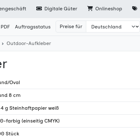
engeschäft
Digitale Güter
Onlineshop
Preise für
 PDF
Auftragsstatus
Outdoor-Aufkleber
er
und/Oval
und 8 cm
4 g Steinhaftpapier weiß
0-farbig (einseitig CMYK)
00 Stück