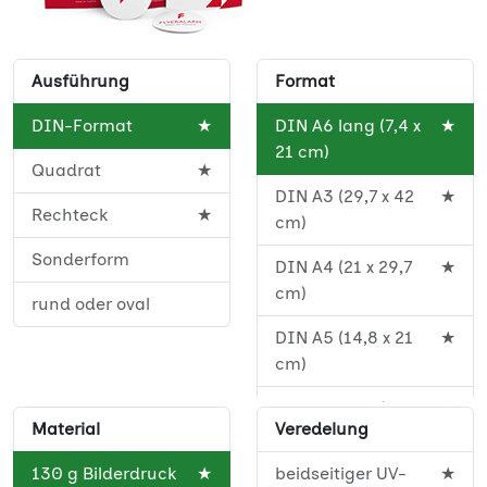
Ausführung
Format
DIN-Format
★
DIN A6 lang (7,4 x
★
21 cm)
Quadrat
★
DIN A3 (29,7 x 42
★
Rechteck
★
cm)
Sonderform
DIN A4 (21 x 29,7
★
cm)
rund oder oval
DIN A5 (14,8 x 21
★
cm)
DIN A5 lang (10,5 x
★
Material
Veredelung
29,7 cm)
130 g Bilderdruck
★
beidseitiger UV-
★
DIN A6 (10,5 x 14,8
★