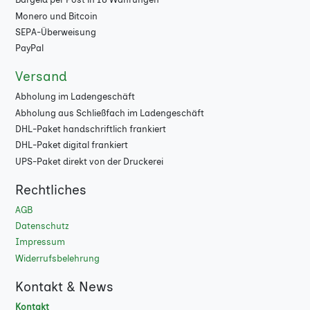
Monero und Bitcoin
130 g Bilderdruck
★
SEPA-Überweisung
glänzend PEFC
PayPal
130 g Bilderdruck
★
Versand
matt
Abholung im Ladengeschäft
Abholung aus Schließfach im Ladengeschäft
130 g Bilderdruck
★
DHL-Paket handschriftlich frankiert
matt Budget
DHL-Paket digital frankiert
130 g Bilderdruck
★
UPS-Paket direkt von der Druckerei
matt PEFC
Rechtliches
170 g Bilderdruck
★
AGB
glänzend
Datenschutz
Impressum
170 g Bilderdruck
★
Widerrufsbelehrung
glänzend Budget
Kontakt & News
170 g Bilderdruck
★
Kontakt