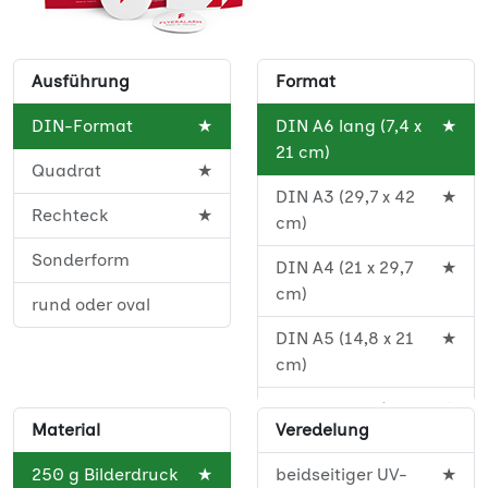
Ausführung
Format
DIN-Format
★
DIN A6 lang (7,4 x
★
21 cm)
Quadrat
★
DIN A3 (29,7 x 42
★
Rechteck
★
cm)
Sonderform
DIN A4 (21 x 29,7
★
cm)
rund oder oval
DIN A5 (14,8 x 21
★
cm)
DIN A5 lang (10,5 x
★
Material
Veredelung
29,7 cm)
250 g Bilderdruck
★
beidseitiger UV-
★
DIN A6 (10,5 x 14,8
★