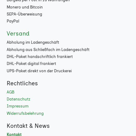
Monero und Bitcoin
130 g Bilderdruck
★
SEPA-Überweisung
glänzend Budget
PayPal
130 g Bilderdruck
★
Versand
glänzend PEFC
Abholung im Ladengeschäft
Abholung aus Schließfach im Ladengeschäft
130 g Bilderdruck
★
DHL-Paket handschriftlich frankiert
matt
DHL-Paket digital frankiert
130 g Bilderdruck
★
UPS-Paket direkt von der Druckerei
matt Budget
Rechtliches
130 g Bilderdruck
★
AGB
matt PEFC
Datenschutz
Impressum
170 g Bilderdruck
★
Widerrufsbelehrung
glänzend
Kontakt & News
170 g Bilderdruck
★
Kontakt