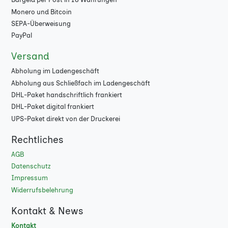
Monero und Bitcoin
130 g Bilderdruck
★
SEPA-Überweisung
glänzend Budget
PayPal
130 g Bilderdruck
★
Versand
glänzend PEFC
Abholung im Ladengeschäft
Abholung aus Schließfach im Ladengeschäft
130 g Bilderdruck
★
DHL-Paket handschriftlich frankiert
matt
DHL-Paket digital frankiert
130 g Bilderdruck
★
UPS-Paket direkt von der Druckerei
matt Budget
Rechtliches
130 g Bilderdruck
★
AGB
matt PEFC
Datenschutz
Impressum
170 g Bilderdruck
★
Widerrufsbelehrung
glänzend
Kontakt & News
170 g Bilderdruck
★
Kontakt