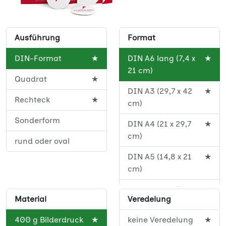
Ausführung
Format
DIN-Format
★
DIN A6 lang (7,4 x
★
21 cm)
Quadrat
★
DIN A3 (29,7 x 42
★
Rechteck
★
cm)
Sonderform
DIN A4 (21 x 29,7
★
cm)
rund oder oval
DIN A5 (14,8 x 21
★
cm)
DIN A5 lang (10,5 x
★
Material
Veredelung
29,7 cm)
400 g Bilderdruck
★
keine Veredelung
★
DIN A6 (10,5 x 14,8
★