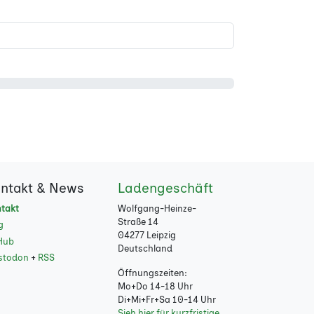
ntakt & News
Ladengeschäft
takt
Wolfgang-Heinze-
Straße 14
g
04277 Leipzig
Hub
Deutschland
stodon
+
RSS
Öffnungszeiten:
Mo+Do 14-18 Uhr
Di+Mi+Fr+Sa 10-14 Uhr
Sieh hier für kurzfristige