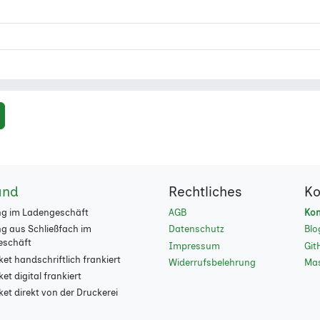
and
Rechtliches
Ko
g im Ladengeschäft
AGB
Kon
g aus Schließfach im
Datenschutz
Blo
eschäft
Impressum
Git
et handschriftlich frankiert
Widerrufsbelehrung
Ma
t digital frankiert
et direkt von der Druckerei