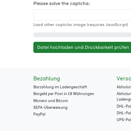
Please solve the captcha:
Load other captcha image (requires JavaScript)
Datei hochladen und Druckbarkeit prüfen
Bezahlung
Vers
Barzahlung im Ladengeschäft
Abholun
Bargeld per Post in 18 Währungen
Abholun
Ladeng
Monero und Bitcoin
DHL-Pak
SEPA-Überweisung
DHL-Pake
PayPal
UPS-Pak