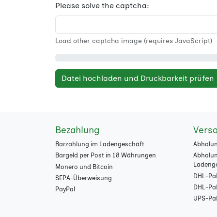
Please solve the captcha:
Load other captcha image (requires JavaScript)
Datei hochladen und Druckbarkeit prüfen
Bezahlung
Vers
Barzahlung im Ladengeschäft
Abholun
Bargeld per Post in 18 Währungen
Abholun
Ladeng
Monero und Bitcoin
DHL-Pak
SEPA-Überweisung
DHL-Pake
PayPal
UPS-Pak