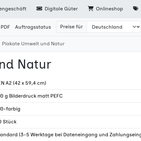
engeschäft
Digitale Güter
Onlineshop
Preise für
 PDF
Auftragsstatus
Plakate Umwelt und Natur
nd Natur
N A2 (42 x 59,4 cm)
0 g Bilderdruck matt PEFC
/0-farbig
0 Stück
tandard (3-5 Werktage bei Dateneingang und Zahlungseing