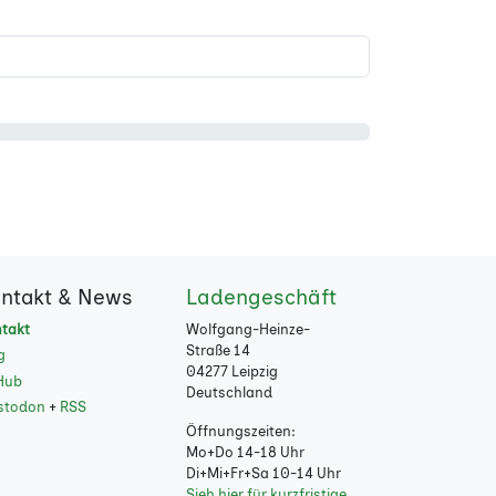
ntakt & News
Ladengeschäft
takt
Wolfgang-Heinze-
Straße 14
g
04277 Leipzig
Hub
Deutschland
stodon
+
RSS
Öffnungszeiten:
Mo+Do 14-18 Uhr
Di+Mi+Fr+Sa 10-14 Uhr
Sieh hier für kurzfristige