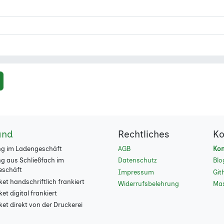
and
Rechtliches
Ko
g im Ladengeschäft
AGB
Kon
g aus Schließfach im
Datenschutz
Blo
eschäft
Impressum
Git
et handschriftlich frankiert
Widerrufsbelehrung
Ma
t digital frankiert
et direkt von der Druckerei