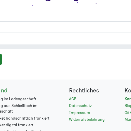
and
Rechtliches
Ko
g im Ladengeschäft
AGB
Kon
g aus Schließfach im
Datenschutz
Blo
eschäft
Impressum
Git
et handschriftlich frankiert
Widerrufsbelehrung
Ma
t digital frankiert