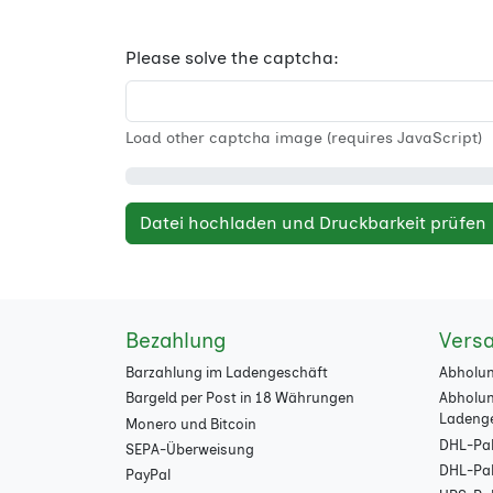
Please solve the captcha:
Load other captcha image (requires JavaScript)
Datei hochladen und Druckbarkeit prüfen
Bezahlung
Vers
Barzahlung im Ladengeschäft
Abholun
Bargeld per Post in 18 Währungen
Abholun
Ladeng
Monero und Bitcoin
DHL-Pak
SEPA-Überweisung
DHL-Pake
PayPal