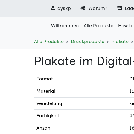
dys2p
Warum?
Lad
Willkommen
Alle Produkte
How to
Alle Produkte
Druckprodukte
Plakate
Plakate im Digita
Format
DI
Material
11
Veredelung
k
Farbigkeit
4/
Anzahl
1