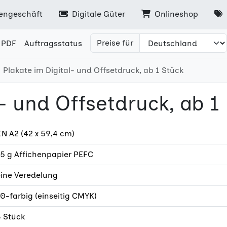
engeschäft
Digitale Güter
Onlineshop
Preise für
 PDF
Auftragsstatus
Plakate im Digital- und Offsetdruck, ab 1 Stück
l- und Offsetdruck, ab 1
N A2 (42 x 59,4 cm)
5 g Affichenpapier PEFC
eine Veredelung
0-farbig (einseitig CMYK)
6 Stück