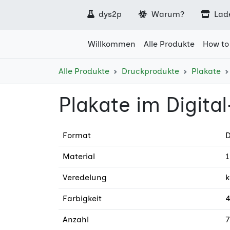
dys2p
Warum?
Lad
Willkommen
Alle Produkte
How to
Alle Produkte
Druckprodukte
Plakate
Plakate im Digita
Format
D
Material
1
Veredelung
k
Farbigkeit
4
Anzahl
7