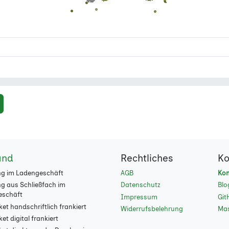
and
Rechtliches
Ko
g im Ladengeschäft
AGB
Kon
g aus Schließfach im
Datenschutz
Blo
eschäft
Impressum
Git
et handschriftlich frankiert
Widerrufsbelehrung
Ma
t digital frankiert