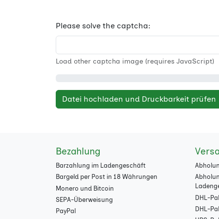
Please solve the captcha:
Load other captcha image (requires JavaScript)
Datei hochladen und Druckbarkeit prüfen
Bezahlung
Vers
Barzahlung im Ladengeschäft
Abholun
Bargeld per Post in 18 Währungen
Abholun
Ladeng
Monero und Bitcoin
DHL-Pak
SEPA-Überweisung
DHL-Pake
PayPal