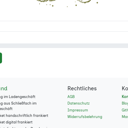
and
Rechtliches
Ko
g im Ladengeschäft
AGB
Kon
g aus Schließfach im
Datenschutz
Blo
eschäft
Impressum
Git
et handschriftlich frankiert
Widerrufsbelehrung
Ma
t digital frankiert