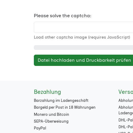
Please solve the captcha:
Load other captcha image (requires JavaScript)
Datei hochladen und Druckbarkeit prüfen
Bezahlung
Vers
Barzahlung im Ladengeschäft
Abholun
Bargeld per Post in 18 Währungen
Abholun
Ladeng
Monero und Bitcoin
DHL-Pak
SEPA-Überweisung
DHL-Pake
PayPal