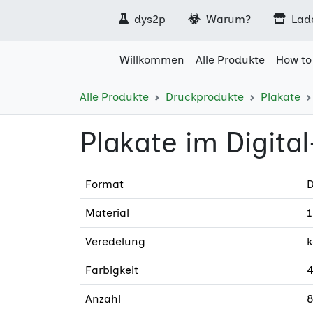
dys2p
Warum?
Lad
Willkommen
Alle Produkte
How to
Alle Produkte
Druckprodukte
Plakate
Plakate im Digita
Format
D
Material
1
Veredelung
k
Farbigkeit
4
Anzahl
8