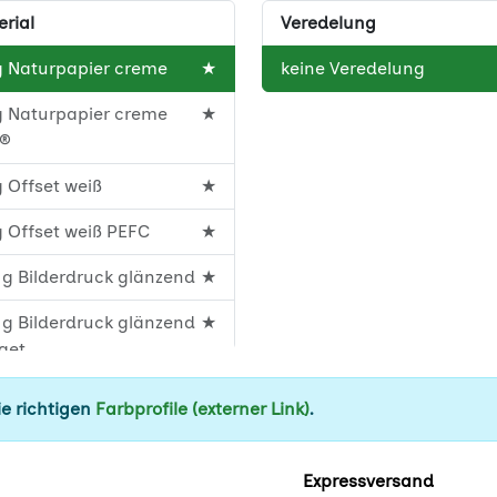
rial
Veredelung
g Naturpapier creme
★
keine Veredelung
g Naturpapier creme
★
C®
 Offset weiß
★
 Offset weiß PEFC
★
g Bilderdruck glänzend
★
g Bilderdruck glänzend
★
get
g Bilderdruck glänzend
★
e richtigen
Farbprofile (externer Link)
.
C
g Bilderdruck matt
★
Expressversand