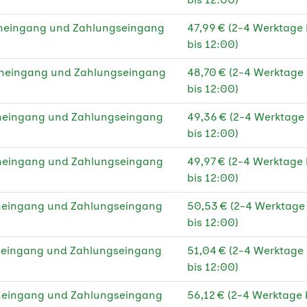
g Recyclingpapier
★
eneingang und Zahlungseingang
47,99 € (2-4 Werktage
C®
bis 12:00)
 g Fotopapier glänzend
★
eneingang und Zahlungseingang
48,70 € (2-4 Werktage
 g Fotopapier glänzend
★
bis 12:00)
eneingang und Zahlungseingang
g Bilderdruck glänzend
★
49,36 € (2-4 Werktage
bis 12:00)
g Bilderdruck glänzend
★
eneingang und Zahlungseingang
C
49,97 € (2-4 Werktage
bis 12:00)
g Bilderdruck matt
★
eneingang und Zahlungseingang
50,53 € (2-4 Werktag
g Bilderdruck matt
★
bis 12:00)
C
eneingang und Zahlungseingang
51,04 € (2-4 Werktage
 g Naturpapier creme
★
bis 12:00)
 g Naturpapier creme
★
eneingang und Zahlungseingang
56,12 € (2-4 Werktage
C®