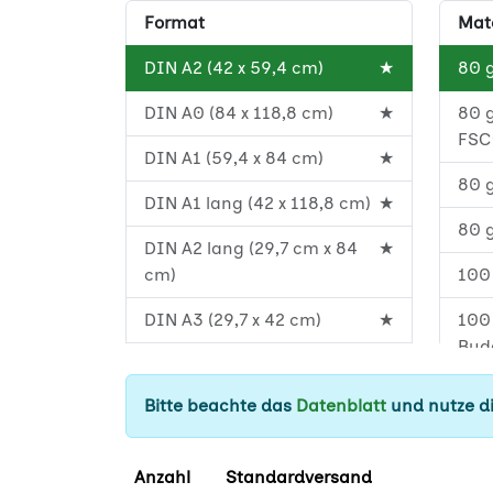
Format
Mate
DIN A2 (42 x 59,4 cm)
★
80 
DIN A0 (84 x 118,8 cm)
★
80 
FS
DIN A1 (59,4 x 84 cm)
★
80 g
DIN A1 lang (42 x 118,8 cm)
★
80 g
DIN A2 lang (29,7 cm x 84
★
cm)
100 
DIN A3 (29,7 x 42 cm)
★
100 
Bud
DIN A4 (21 x 29,7 cm)
★
100 
Bitte beachte das
Datenblatt
und nutze di
F4 Weltformat (89,5 x 128
★
PEF
cm)
100 
Anzahl
Standardversand
Plakatstörer (17 x 59 cm)
★