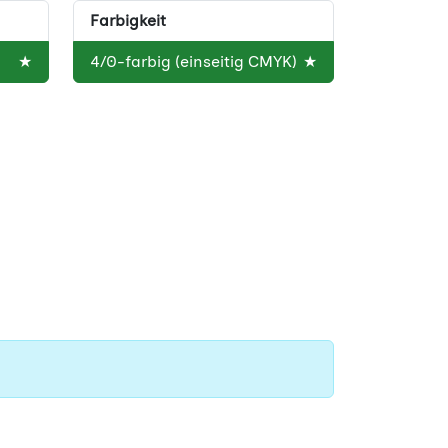
Farbigkeit
★
4/0-farbig (einseitig CMYK)
★