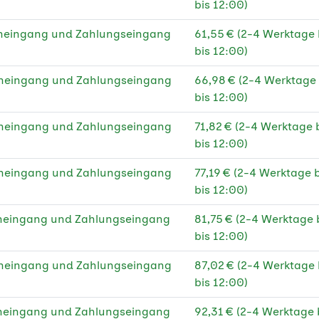
bis 12:00)
 g Recyclingpapier
★
eneingang und Zahlungseingang
61,55 € (2-4 Werktage
bis 12:00)
 g Recyclingpapier
★
C®
eneingang und Zahlungseingang
66,98 € (2-4 Werktage
bis 12:00)
 g Fotopapier matt
eneingang und Zahlungseingang
71,82 € (2-4 Werktage
g Offset weiß
bis 12:00)
g Offset weiß PEFC
eneingang und Zahlungseingang
77,19 € (2-4 Werktage
bis 12:00)
µm Backlit-Folie
eneingang und Zahlungseingang
81,75 € (2-4 Werktage
 g Graspapier
bis 12:00)
eneingang und Zahlungseingang
87,02 € (2-4 Werktage
bis 12:00)
eneingang und Zahlungseingang
92,31 € (2-4 Werktage