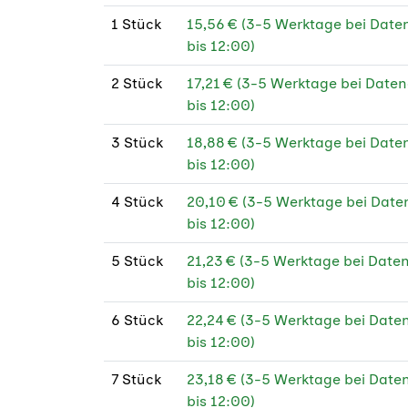
100 
1 Stück
15,56 € (3-5 Werktage bei Dat
50 x 70 cm
★
PEF
bis 12:00)
70 x 100 cm
★
115 
2 Stück
17,21 € (3-5 Werktage bei Dat
100 x 140 cm
★
bis 12:00)
115 
118,5 x 175 cm
★
3 Stück
18,88 € (3-5 Werktage bei Dat
120 
bis 12:00)
120 
4 Stück
20,10 € (3-5 Werktage bei Dat
130 
bis 12:00)
130 
5 Stück
21,23 € (3-5 Werktage bei Dat
PEF
bis 12:00)
130 
6 Stück
22,24 € (3-5 Werktage bei Dat
bis 12:00)
130 
PEF
7 Stück
23,18 € (3-5 Werktage bei Dat
bis 12:00)