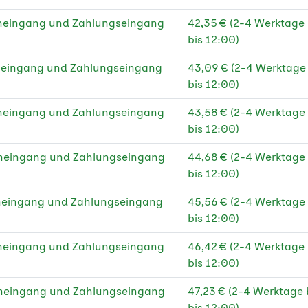
 g Gmund Leinenpapier
★
eneingang und Zahlungseingang
42,35 € (2-4 Werktage
 g Gmund Leinenpapier
★
bis 12:00)
C®
eneingang und Zahlungseingang
43,09 € (2-4 Werktag
 g Naturpapier creme
★
bis 12:00)
 g Naturpapier creme
★
eneingang und Zahlungseingang
43,58 € (2-4 Werktage
C®
bis 12:00)
g Bilderdruck glänzend
★
eneingang und Zahlungseingang
44,68 € (2-4 Werktage
bis 12:00)
g Bilderdruck glänzend
★
C
eneingang und Zahlungseingang
45,56 € (2-4 Werktage
bis 12:00)
g Bilderdruck matt
★
eneingang und Zahlungseingang
46,42 € (2-4 Werktage
g Bilderdruck matt
★
bis 12:00)
C
eneingang und Zahlungseingang
47,23 € (2-4 Werktage
g Recyclingpapier
★
bis 12:00)