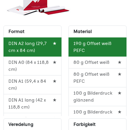
Format
Material
DIN A2 lang (29,7
★
190 g Offset weiß
cm x 84 cm)
PEFC
DIN A0 (84 x 118,8
★
80 g Offset weiß
★
cm)
80 g Offset weiß
★
DIN A1 (59,4 x 84
★
PEFC
cm)
100 g Bilderdruck
★
DIN A1 lang (42 x
★
glänzend
118,8 cm)
100 g Bilderdruck
★
DIN A2 (42 x 59,4
★
glänzend Budget
Veredelung
Farbigkeit
cm)