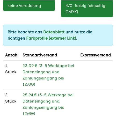
100 g Bilderdruck
★
keine Veredelung
4/0-farbig (einseitig
DIN A3 (29,7 x 42
★
glänzend PEFC
CMYK)
cm)
100 g Bilderdruck
★
DIN A4 (21 x 29,7
★
matt
cm)
Bitte beachte das
Datenblatt
und nutze die
115 g
★
richtigen
Farbprofile (externer Link)
.
F4 Weltformat (89,5
★
Affichenpapier
x 128 cm)
115 g
★
Anzahl
Standardversand
Expressversand
Plakatstörer (17 x 59
★
Affichenpapier
cm)
PEFC
1
23,09 € (3-5 Werktage bei
Stück
Dateneingang und
50 x 70 cm
★
120 g Offset weiß
★
Zahlungseingang bis
12:00)
70 x 100 cm
★
120 g Offset weiß
★
PEFC
2
25,94 € (3-5 Werktage bei
100 x 140 cm
★
Stück
Dateneingang und
130 g Bilderdruck
★
118,5 x 175 cm
★
Zahlungseingang bis
glänzend
12:00)