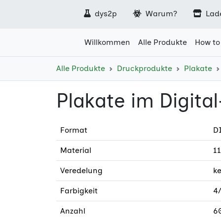
dys2p
Warum?
Lad
Willkommen
Alle Produkte
How to
Alle Produkte
Druckprodukte
Plakate
Plakate im Digita
Format
DI
Material
11
Veredelung
k
Farbigkeit
4/
Anzahl
6