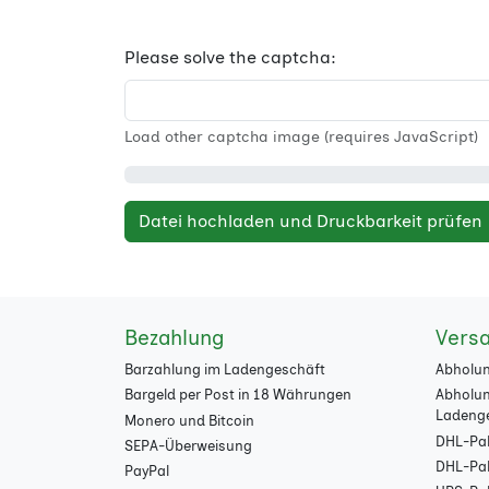
Please solve the captcha:
Load other captcha image (requires JavaScript)
Datei hochladen und Druckbarkeit prüfen
Bezahlung
Vers
Barzahlung im Ladengeschäft
Abholun
Bargeld per Post in 18 Währungen
Abholun
Ladeng
Monero und Bitcoin
DHL-Pak
SEPA-Überweisung
DHL-Pake
PayPal