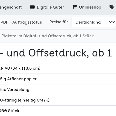
engeschäft
Digitale Güter
Onlineshop
Preise für
 PDF
Auftragsstatus
Plakate im Digital- und Offsetdruck, ab 1 Stück
l- und Offsetdruck, ab 1
N A0 (84 x 118,8 cm)
5 g Affichenpapier
eine Veredelung
0-farbig (einseitig CMYK)
000 Stück