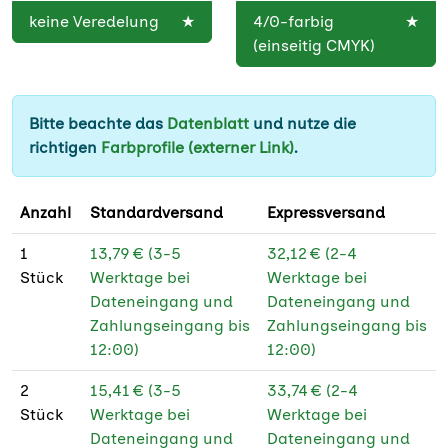
100 g Bilderdruck
★
keine Veredelung
★
4/0-farbig
★
DIN A3 (29,7 x 42
★
glänzend PEFC
(einseitig CMYK)
cm)
100 g Bilderdruck
★
DIN A4 (21 x 29,7
★
matt
cm)
Bitte beachte das
Datenblatt
und nutze die
115 g
★
richtigen
Farbprofile (externer Link)
.
F4 Weltformat (89,5
★
Affichenpapier
x 128 cm)
115 g
★
Anzahl
Standardversand
Expressversand
Plakatstörer (17 x 59
★
Affichenpapier
cm)
PEFC
1
13,79 € (3-5
32,12 € (2-4
Stück
Werktage bei
Werktage bei
50 x 70 cm
★
120 g Offset weiß
★
Dateneingang und
Dateneingang und
Zahlungseingang bis
Zahlungseingang bis
70 x 100 cm
★
120 g Offset weiß
★
12:00)
12:00)
PEFC
100 x 140 cm
★
2
15,41 € (3-5
33,74 € (2-4
130 g Bilderdruck
★
118,5 x 175 cm
★
Stück
Werktage bei
Werktage bei
glänzend
Dateneingang und
Dateneingang und