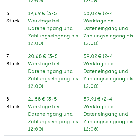
12:00)
12:00)
190 g Fotopapier
★
matt
6
19,69 € (3-5
38,02 € (2-4
Stück
Werktage bei
Werktage bei
235 g Fotopapier
★
Dateneingang und
Dateneingang und
glänzend
Zahlungseingang bis
Zahlungseingang bis
12:00)
12:00)
250 g Bilderdruck
★
glänzend
7
20,68 € (3-5
39,02 € (2-4
Stück
Werktage bei
Werktage bei
250 g Bilderdruck
★
Dateneingang und
Dateneingang und
glänzend PEFC
Zahlungseingang bis
Zahlungseingang bis
12:00)
12:00)
250 g Bilderdruck
★
matt
8
21,58 € (3-5
39,91 € (2-4
Stück
Werktage bei
Werktage bei
250 g Bilderdruck
★
Dateneingang und
Dateneingang und
matt PEFC
Zahlungseingang bis
Zahlungseingang bis
100 g Bilderdruck
12:00)
12:00)
matt PEFC