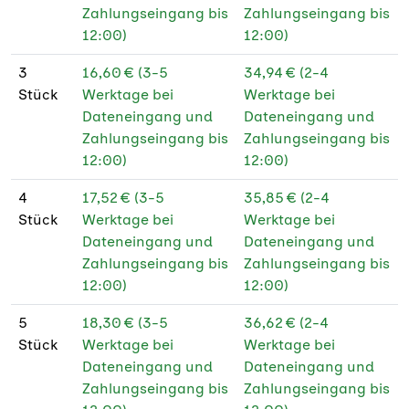
130 g Bilderdruck
★
Zahlungseingang bis
Zahlungseingang bis
glänzend PEFC
12:00)
12:00)
130 g Bilderdruck
★
3
16,60 € (3-5
34,94 € (2-4
matt
Stück
Werktage bei
Werktage bei
Dateneingang und
Dateneingang und
130 g Bilderdruck
★
Zahlungseingang bis
Zahlungseingang bis
matt PEFC
12:00)
12:00)
170 g Bilderdruck
★
4
17,52 € (3-5
35,85 € (2-4
glänzend
Stück
Werktage bei
Werktage bei
Dateneingang und
Dateneingang und
170 g Bilderdruck
★
Zahlungseingang bis
Zahlungseingang bis
matt
12:00)
12:00)
170 g Bilderdruck
★
5
18,30 € (3-5
36,62 € (2-4
matt PEFC
Stück
Werktage bei
Werktage bei
190 g Fotopapier
★
Dateneingang und
Dateneingang und
glänzend
Zahlungseingang bis
Zahlungseingang bis