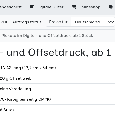
engeschäft
Digitale Güter
Onlineshop
Preise für
 PDF
Auftragsstatus
Plakate im Digital- und Offsetdruck, ab 1 Stück
l- und Offsetdruck, ab 1
IN A2 lang (29,7 cm x 84 cm)
20 g Offset weiß
eine Veredelung
/0-farbig (einseitig CMYK)
6 Stück