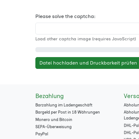
Please solve the captcha:
Load other captcha image (requires JavaScript)
Datei hochladen und Druckbarkeit prüfen
Bezahlung
Vers
Barzahlung im Ladengeschäft
Abholun
Bargeld per Post in 18 Währungen
Abholun
Ladeng
Monero und Bitcoin
DHL-Pak
SEPA-Überweisung
DHL-Pake
PayPal