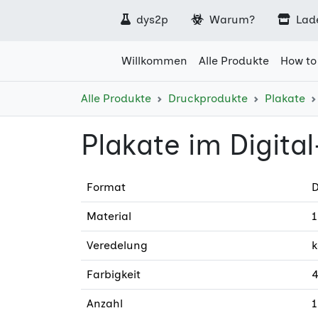
dys2p
Warum?
Lad
Willkommen
Alle Produkte
How to
Alle Produkte
Druckprodukte
Plakate
Plakate im Digita
Format
D
Material
1
Veredelung
k
Farbigkeit
4
Anzahl
1