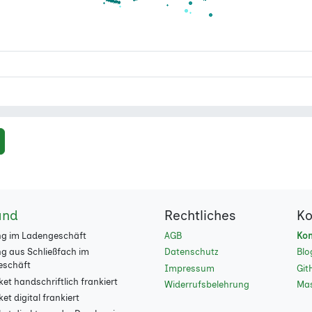
and
Rechtliches
Ko
g im Ladengeschäft
AGB
Kon
g aus Schließfach im
Datenschutz
Blo
eschäft
Impressum
Git
et handschriftlich frankiert
Widerrufsbelehrung
Ma
t digital frankiert