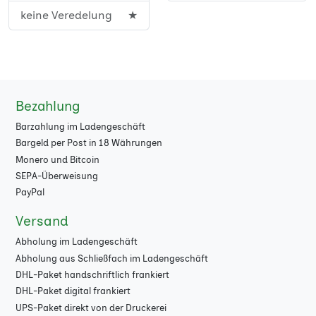
100 g Bilderdruck
★
keine Veredelung
★
DIN A3 (29,7 x 42
★
glänzend
cm)
100 g Bilderdruck
★
DIN A4 (21 x 29,7
★
glänzend Budget
cm)
100 g Bilderdruck
★
Bezahlung
F4 Weltformat (89,5
★
glänzend PEFC
x 128 cm)
Barzahlung im Ladengeschäft
100 g Bilderdruck
★
Bargeld per Post in 18 Währungen
Plakatstörer (17 x 59
★
matt
Monero und Bitcoin
cm)
SEPA-Überweisung
100 g Bilderdruck
★
PayPal
50 x 70 cm
★
matt PEFC
Versand
70 x 100 cm
★
115 g
★
Abholung im Ladengeschäft
Affichenpapier
Abholung aus Schließfach im Ladengeschäft
100 x 140 cm
★
DHL-Paket handschriftlich frankiert
115 g
★
118,5 x 175 cm
★
DHL-Paket digital frankiert
Affichenpapier
UPS-Paket direkt von der Druckerei
PEFC