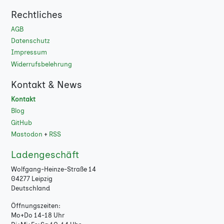
Rechtliches
120 g Offset weiß
★
AGB
120 g Offset weiß
★
Datenschutz
PEFC
Impressum
Widerrufsbelehrung
130 g Bilderdruck
★
glänzend
Kontakt & News
Kontakt
130 g Bilderdruck
★
Blog
matt
GitHub
130 g Bilderdruck
★
Mastodon
+
RSS
matt PEFC
Ladengeschäft
135 g Gmund
★
Wolfgang-Heinze-Straße 14
Leinenpapier
04277 Leipzig
Deutschland
135 g Gmund
★
Öffnungszeiten:
Leinenpapier FSC®
Mo+Do 14-18 Uhr