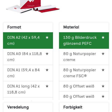
Format
Material
DIN A2 (42 x 59,4
★
130 g Bilderdruck
★
cm)
glänzend PEFC
DIN A0 (84 x 118,8
★
80 g Naturpapier
★
cm)
creme
DIN A1 (59,4 x 84
★
80 g Naturpapier
★
cm)
creme FSC®
DIN A1 lang (42 x
★
80 g Offset weiß
★
118,8 cm)
80 g Offset weiß
★
DIN A2 lang (29,7
★
PEFC
Veredelung
Farbigkeit
cm x 84 cm)