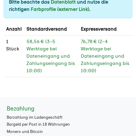
Bitte beachte das
Datenblatt
und nutze die
700
★
richtigen
Farbprofile (externer Link)
.
800
★
Anzahl
Standardversand
Expressversand
900
★
1
58,56 € (3-5
76,78 € (2-4
1500
★
Stück
Werktage bei
Werktage bei
Dateneingang und
Dateneingang und
2000
★
Zahlungseingang bis
Zahlungseingang bis
2500
10:00)
10:00)
★
3000
★
4000
★
Bezahlung
5000
★
Barzahlung im Ladengeschäft
6000
★
Bargeld per Post in 18 Währungen
Monero und Bitcoin
7000
★