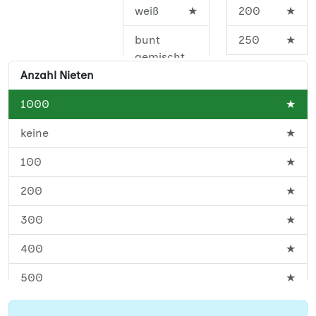
weiß
★
200
★
bunt
250
★
gemischt
300
★
Anzahl Nieten
400
★
1000
★
450
★
keine
★
500
★
100
★
600
★
200
★
700
★
300
★
800
★
400
★
900
★
500
★
1000
★
600
★