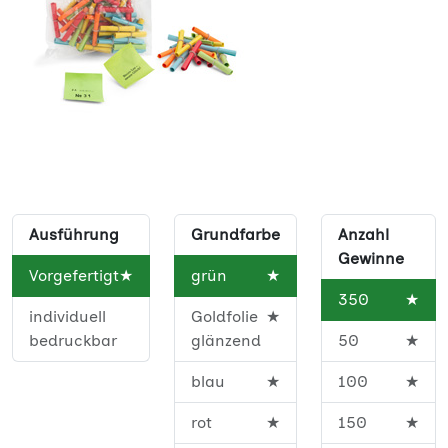
Ausführung
Grundfarbe
Anzahl
Gewinne
Vorgefertigt
★
grün
★
350
★
individuell
Goldfolie
★
bedruckbar
glänzend
50
★
blau
★
100
★
rot
★
150
★