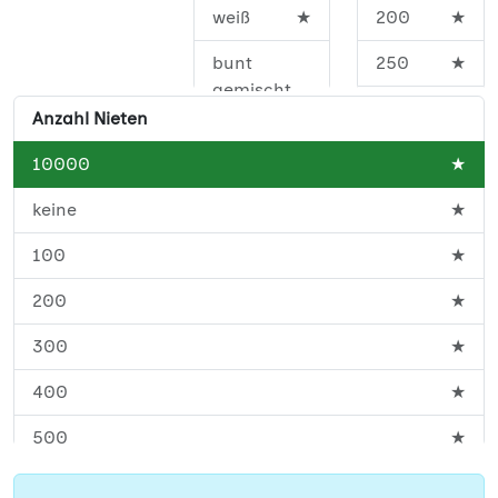
weiß
★
200
★
bunt
250
★
gemischt
300
★
Anzahl Nieten
400
★
10000
★
450
★
keine
★
500
★
100
★
600
★
200
★
700
★
300
★
800
★
400
★
900
★
500
★
1000
★
600
★