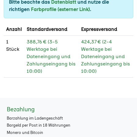
Bitte beachte das
Datenblatt
und nutze die
700
★
richtigen
Farbprofile (externer Link)
.
800
★
Anzahl
Standardversand
Expressversand
900
★
1
388,76 € (3-5
424,37 € (2-4
1000
★
Stück
Werktage bei
Werktage bei
Dateneingang und
Dateneingang und
1500
★
Zahlungseingang bis
Zahlungseingang bis
2000
10:00)
10:00)
★
2500
★
3000
★
Bezahlung
4000
★
Barzahlung im Ladengeschäft
5000
★
Bargeld per Post in 18 Währungen
Monero und Bitcoin
6000
★