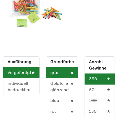
Ausführung
Grundfarbe
Anzahl
Gewinne
Vorgefertigt
★
grün
★
350
★
individuell
Goldfolie
★
bedruckbar
glänzend
50
★
blau
★
100
★
rot
★
150
★