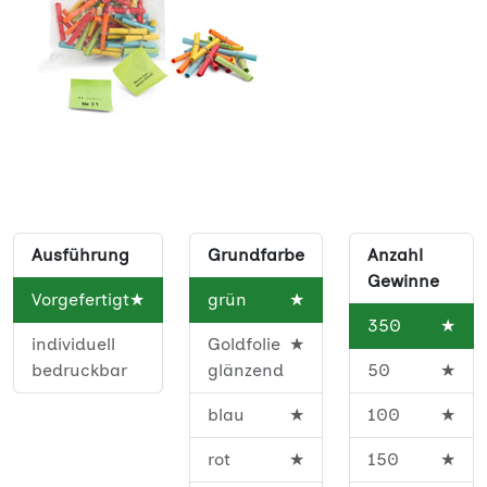
Ausführung
Grundfarbe
Anzahl
Gewinne
Vorgefertigt
★
grün
★
350
★
individuell
Goldfolie
★
bedruckbar
glänzend
50
★
blau
★
100
★
rot
★
150
★