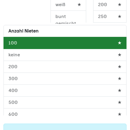
weiß
★
200
★
bunt
250
★
gemischt
300
★
Anzahl Nieten
400
★
100
★
450
★
keine
★
500
★
200
★
600
★
300
★
700
★
400
★
800
★
500
★
900
★
600
★
1000
★
700
★