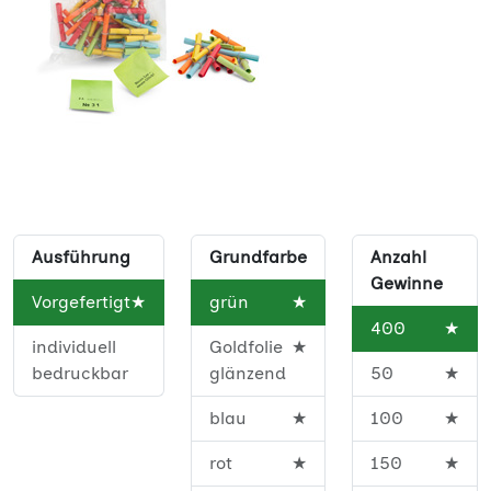
Ausführung
Grundfarbe
Anzahl
Gewinne
Vorgefertigt
★
grün
★
400
★
individuell
Goldfolie
★
bedruckbar
glänzend
50
★
blau
★
100
★
rot
★
150
★