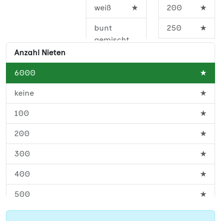
weiß
★
200
★
bunt
250
★
gemischt
300
★
Anzahl Nieten
350
★
6000
★
450
★
keine
★
500
★
100
★
600
★
200
★
700
★
300
★
800
★
400
★
900
★
500
★
1000
★
600
★