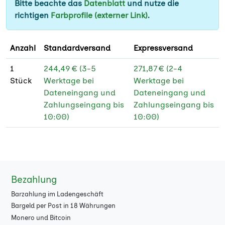
Bitte beachte das
Datenblatt
und nutze die
700
★
richtigen
Farbprofile (externer Link)
.
800
★
Anzahl
Standardversand
Expressversand
900
★
1
244,49 € (3-5
271,87 € (2-4
1000
★
Stück
Werktage bei
Werktage bei
Dateneingang und
Dateneingang und
1500
★
Zahlungseingang bis
Zahlungseingang bis
2000
10:00)
10:00)
★
2500
★
3000
★
Bezahlung
4000
★
Barzahlung im Ladengeschäft
5000
★
Bargeld per Post in 18 Währungen
Monero und Bitcoin
7000
★