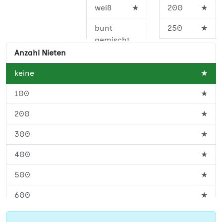
weiß
★
200
★
bunt
250
★
gemischt
300
★
Anzahl Nieten
350
★
keine
★
450
★
100
★
500
★
200
★
600
★
300
★
700
★
400
★
800
★
500
★
900
★
600
★
1000
★
700
★