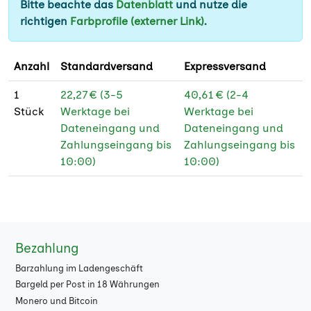
Bitte beachte das
Datenblatt
und nutze die
800
★
richtigen
Farbprofile (externer Link)
.
900
★
Anzahl
Standardversand
Expressversand
1000
★
1
22,27 € (3-5
40,61 € (2-4
1500
★
Stück
Werktage bei
Werktage bei
Dateneingang und
Dateneingang und
2000
★
Zahlungseingang bis
Zahlungseingang bis
2500
10:00)
10:00)
★
3000
★
4000
★
Bezahlung
5000
★
Barzahlung im Ladengeschäft
6000
★
Bargeld per Post in 18 Währungen
Monero und Bitcoin
7000
★