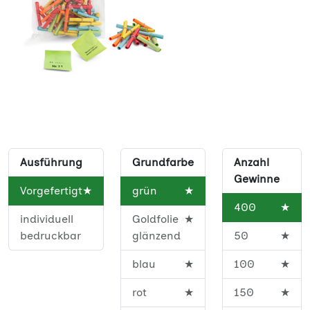
Ausführung
Grundfarbe
Anzahl
Gewinne
Vorgefertigt
★
grün
★
400
★
individuell
Goldfolie
★
bedruckbar
glänzend
50
★
blau
★
100
★
rot
★
150
★