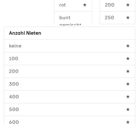
rot
★
200
★
bunt
250
★
gemischt
350
★
Anzahl Nieten
400
★
keine
★
450
★
100
★
500
★
200
★
600
★
300
★
700
★
400
★
800
★
500
★
900
★
600
★
1000
★
700
★