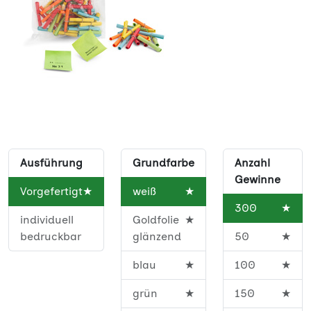
Ausführung
Grundfarbe
Anzahl
Gewinne
Vorgefertigt
★
weiß
★
300
★
individuell
Goldfolie
★
bedruckbar
glänzend
50
★
blau
★
100
★
grün
★
150
★