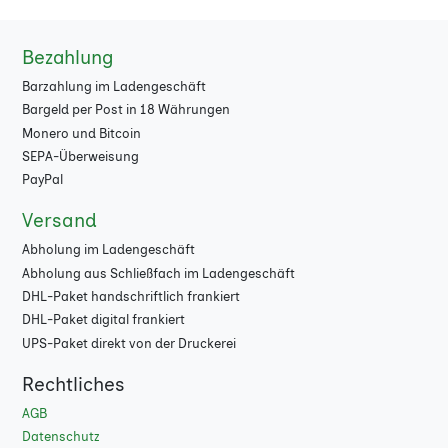
800
★
Bezahlung
900
★
Barzahlung im Ladengeschäft
1000
★
Bargeld per Post in 18 Währungen
Monero und Bitcoin
1500
★
SEPA-Überweisung
PayPal
2000
★
Versand
2500
★
Abholung im Ladengeschäft
3000
★
Abholung aus Schließfach im Ladengeschäft
DHL-Paket handschriftlich frankiert
4000
★
DHL-Paket digital frankiert
UPS-Paket direkt von der Druckerei
5000
★
Rechtliches
6000
★
AGB
7000
★
Datenschutz