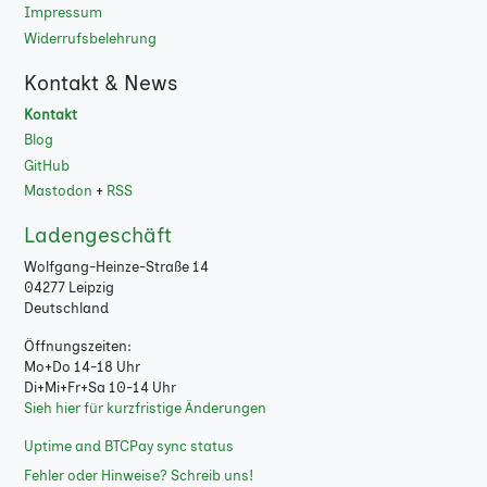
Impressum
8000
★
Widerrufsbelehrung
9000
★
Kontakt & News
Kontakt
10000
★
Blog
GitHub
Mastodon
+
RSS
Ladengeschäft
Wolfgang-Heinze-Straße 14
04277 Leipzig
Deutschland
Öffnungszeiten:
Mo+Do 14-18 Uhr
Di+Mi+Fr+Sa 10-14 Uhr
Sieh hier für kurzfristige Änderungen
Uptime and BTCPay sync status
Fehler oder Hinweise? Schreib uns!